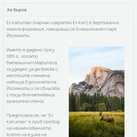
За върха
Ел Капитан (нарчан накратко Ел Кап) е вертикална
скална формация, намираща се в национален парк
Йосемити.
Името е дадено през
1851 г., когато
батальонът Марипоса,
създаден за да воюва с
местните племена,
навлиза в долината на
Йосемити и се сблъсква
с тази впечатляваща
гранитна стена.
Предполага се, че “Ел
Капитан” е груб превод
на наименованието,
което на езика на