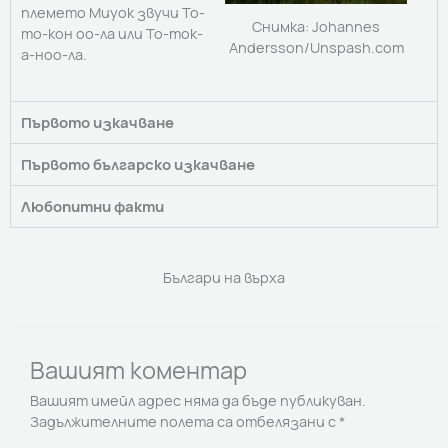
племето Миуок звучи То-
Снимка: Johannes
то-кон оо-ла или То-ток-
Andersson/Unspash.com
а-ноо-ла.
Първото изкачване
Първото българско изкачване
Любопитни факти
Българи на върха
Вашият коментар
Вашият имейл адрес няма да бъде публикуван.
Задължителните полета са отбелязани с
*