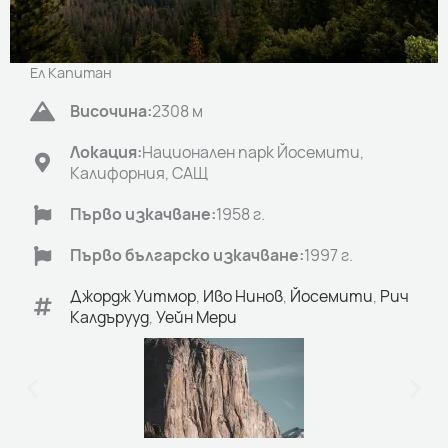
Ел Капитан
Височина:
2308 м
Локация:
Национален парк Йосемити,
Калифорния, САЩ
Първо изкачване:
1958 г.
Първо българско изкачване:
1997 г.
Джордж Уитмор
,
Иво Нинов
,
Йосемити
,
Рич
Калдърууд
,
Уейн Мери