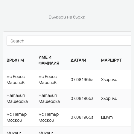
Българи на върха
ИМЕ И
ВРЪХ/ М
ДАТА/И
МАРШРУТ
ФАМИЛИЯ
мс Борис
мс Борис
07.08.1965г
Хьорнли
Маринов
Маринов
Наталия
Наталия
07.08.1965г
Хьорнли
Мащерска
Мащерска
мс Петър
мс Петър
07.08.1965г
Цмут
Москов
Москов
Михаил
Михаил