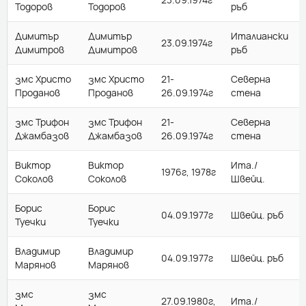
Тодоров
Тодоров
ръб
Димитър
Димитър
Италиански
23.09.1974г
Димитров
Димитров
ръб
змс Христо
змс Христо
21-
Северна
Проданов
Проданов
26.09.1974г
стена
змс Трифон
змс Трифон
21-
Северна
Джамбазов
Джамбазов
26.09.1974г
стена
Виктор
Виктор
Ита./
1976г, 1978г
Соколов
Соколов
Швейц.
Борис
Борис
04.09.1977г
Швейц. ръб
Туечки
Туечки
Владимир
Владимир
04.09.1977г
Швейц. ръб
Марянов
Марянов
змс
змс
27.09.1980г,
Ита./