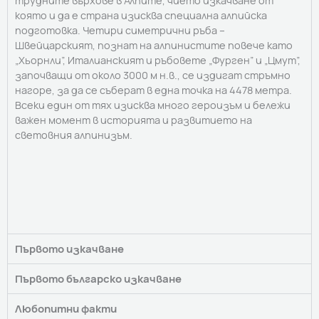
която и да е страна изисква специална алпийска
подготовка. Четири симетрични ръба –
Швейцарският, познат на алпинистите повече като
„Хьорнли”, Италианският и ръбовете „Фурген” и „Цмут”,
започващи от около 3000 м н.в., се издигат стръмно
нагоре, за да се съберат в една точка на 4478 метра.
Всеки един от тях изисква много героизъм и бележи
важен момент в историята и развитието на
световния алпинизъм.
Първото изкачване
Първото българско изкачване
Любопитни факти