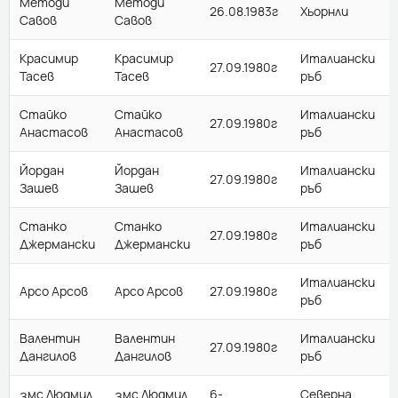
Методи
Методи
26.08.1983г
Хьорнли
Савов
Савов
Красимир
Красимир
Италиански
27.09.1980г
Тасев
Тасев
ръб
Стайко
Стайко
Италиански
27.09.1980г
Анастасов
Анастасов
ръб
Йордан
Йордан
Италиански
27.09.1980г
Зашев
Зашев
ръб
Станко
Станко
Италиански
27.09.1980г
Джермански
Джермански
ръб
Италиански
Арсо Арсов
Арсо Арсов
27.09.1980г
ръб
Валентин
Валентин
Италиански
27.09.1980г
Дангилов
Дангилов
ръб
змс Людмил
змс Людмил
6-
Северна