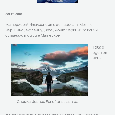
За върха
Матерхорн! Италианците го наричат „Монте
Червиньо”, а французите „Монт Сервин” За всички
останали той си е Матерхон.
Това е
един от
най-
Снимка: Joshua Earle/ unsplash.com
трудните върхове в Алпите, чието изкачване от