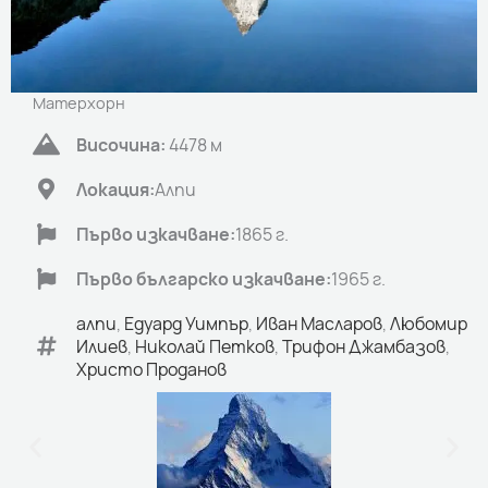
Матерхорн
Височина:
4478 м
Локация:
Aлпи
Първо изкачване:
1865 г.
Първо българско изкачване:
1965 г.
алпи
,
Едуард Уимпър
,
Иван Масларов
,
Любомир
Илиев
,
Николай Петков
,
Трифон Джамбазов
,
Христо Проданов