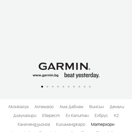
Аконкагуа
Алпамайо
Ама Даблам
Винсън
Денали
Дхаулагири
Еверест
Ел Капитан
Елбрус
К2
Кангчендзьонга
Килиманджаро
Матерхорн