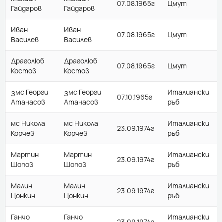
07.08.1965г
Цмут
Гайдаров
Гайдаров
Иван
Иван
07.08.1965г
Цмут
Василев
Василев
Драголюб
Драголюб
07.08.1965г
Цмут
Костов
Костов
змс Георги
змс Георги
Италиански
07.10.1965г
Атанасов
Атанасов
ръб
мс Никола
мс Никола
Италиански
23.09.1974г
Корчев
Корчев
ръб
Мартин
Мартин
Италиански
23.09.1974г
Шопов
Шопов
ръб
Малин
Малин
Италиански
23.09.1974г
Цонкин
Цонкин
ръб
Ганчо
Ганчо
Италиански
23.09.1974г