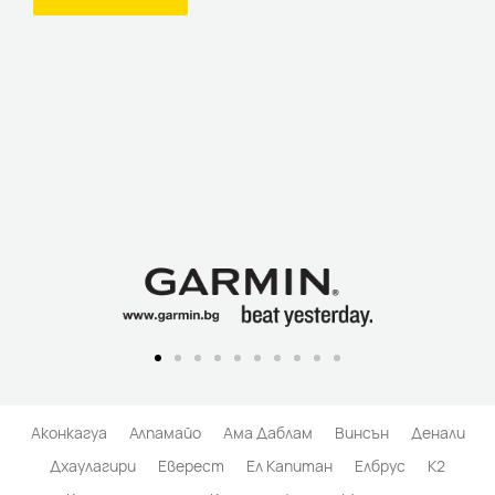
Аконкагуа
Алпамайо
Ама Даблам
Винсън
Денали
Дхаулагири
Еверест
Ел Капитан
Елбрус
К2