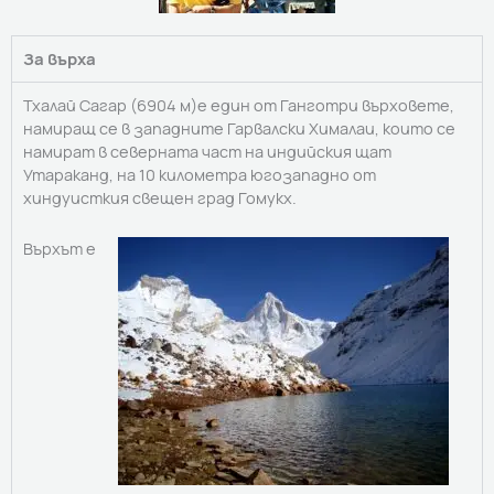
За върха
Тхалай Сагар (6904 м)е един от Ганготри върховете,
намиращ се в западните Гарвалски Хималаи, които се
намират в северната част на индийския щат
Утараканд, на 10 километра югозападно от
хиндуисткия свещен град Гомукх.
Върхът е