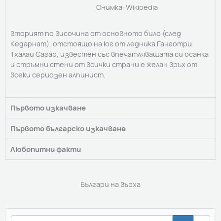
Снимка: Wikipedia
вторият по височина от основното било (след
Кедарнат), отстоящо на юг от ледника Ганготри.
Тхалай Сагар, известен със впечатляващата си осанка
и стръмни стени от всички страни е желан връх от
всеки сериозен алпинист.
Първото изкачване
Първото българско изкачване
Любопитни факти
Българи на върха
Se