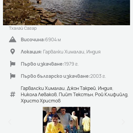
Тхалай Сагар
Височина:
6904 м
Локация:
Гарвалки Хималаи, Индия
Първо изкачване:
1979 г.
Първо българско изкачване:
2003 г.
Гарвалски Хималаи
,
Джон Такрей
,
Индия
,
Никола Леваков
,
Пийт Текстън
,
Рой Клифийлд
,
Христо Христов