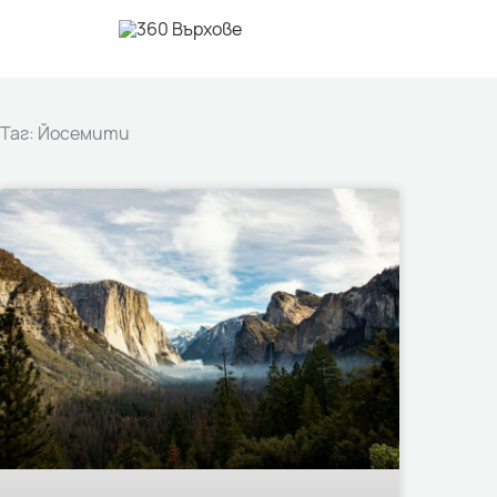
Skip
to
content
Таг: Йосемити