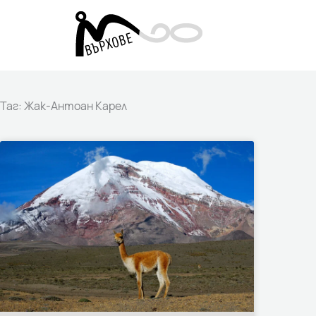
Skip
to
content
Таг: Жак-Антоан Карел