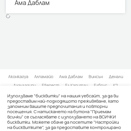
Ама Даблам
Аконкагуа
Алпамайо
Ама Даблам
Винсън
Денали
Дхаулагири
Еверест
Ел Капитан
Елбрус
К2
Кангчендзьонга
Килиманджаро
Матерхорн
Използваме "бисквитки" на нашия уебсайт, за да ви
предоставим най-подходящото преживяване, като
Нанда Деви
Пунчак Джая
Серо Торе
Тхалай Сагар
запомним вашите предпочитания и повторни
посещения. С натискането на бутона "Приемам
Транго Тауърс
Чимборасо
всички" се съгласявате с използването на ВСИЧКИ
бисквитки. Можете обаче да посетите "Настройки
© 2026 | АРХИВ НА БЪЛГАРСКИТЕ ИЗКАЧВАНИЯ |
Политика на
на бисквитките", за да предоставите контролирано