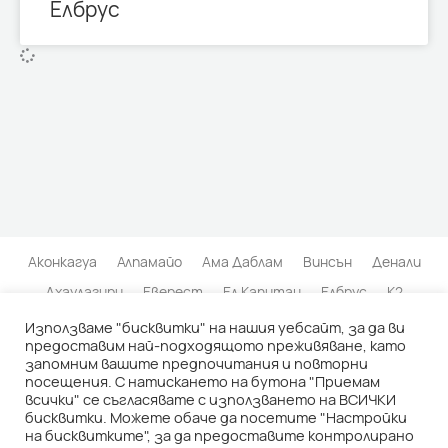
Елбрус
Аконкагуа
Алпамайо
Ама Даблам
Винсън
Денали
Дхаулагири
Еверест
Ел Капитан
Елбрус
К2
Кангчендзьонга
Килиманджаро
Матерхорн
Използваме "бисквитки" на нашия уебсайт, за да ви
предоставим най-подходящото преживяване, като
Нанда Деви
Пунчак Джая
Серо Торе
Тхалай Сагар
запомним вашите предпочитания и повторни
посещения. С натискането на бутона "Приемам
Транго Тауърс
Чимборасо
всички" се съгласявате с използването на ВСИЧКИ
бисквитки. Можете обаче да посетите "Настройки
© 2026 | АРХИВ НА БЪЛГАРСКИТЕ ИЗКАЧВАНИЯ |
Политика на
на бисквитките", за да предоставите контролирано