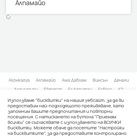
Алпамайо
Аконкагуа
Алпамайо
Ама Даблам
Винсън
Денали
Дхаулагири
Еверест
Ел Капитан
Елбрус
К2
Кангчендзьонга
Килиманджаро
Матерхорн
Използваме "бисквитки" на нашия уебсайт, за да ви
предоставим най-подходящото преживяване, като
Нанда Деви
Пунчак Джая
Серо Торе
Тхалай Сагар
запомним вашите предпочитания и повторни
посещения. С натискането на бутона "Приемам
Транго Тауърс
Чимборасо
всички" се съгласявате с използването на ВСИЧКИ
бисквитки. Можете обаче да посетите "Настройки
© 2026 | АРХИВ НА БЪЛГАРСКИТЕ ИЗКАЧВАНИЯ |
Политика на
на бисквитките", за да предоставите контролирано