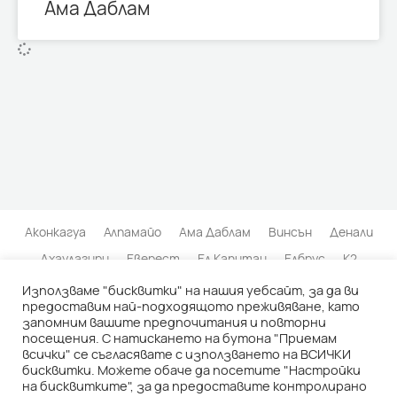
Ама Даблам
Аконкагуа
Алпамайо
Ама Даблам
Винсън
Денали
Дхаулагири
Еверест
Ел Капитан
Елбрус
К2
Кангчендзьонга
Килиманджаро
Матерхорн
Използваме "бисквитки" на нашия уебсайт, за да ви
предоставим най-подходящото преживяване, като
Нанда Деви
Пунчак Джая
Серо Торе
Тхалай Сагар
запомним вашите предпочитания и повторни
посещения. С натискането на бутона "Приемам
Транго Тауърс
Чимборасо
всички" се съгласявате с използването на ВСИЧКИ
бисквитки. Можете обаче да посетите "Настройки
© 2026 | АРХИВ НА БЪЛГАРСКИТЕ ИЗКАЧВАНИЯ |
Политика на
на бисквитките", за да предоставите контролирано